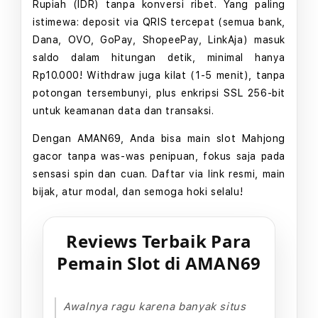
Rupiah (IDR) tanpa konversi ribet. Yang paling
istimewa: deposit via QRIS tercepat (semua bank,
Dana, OVO, GoPay, ShopeePay, LinkAja) masuk
saldo dalam hitungan detik, minimal hanya
Rp10.000! Withdraw juga kilat (1-5 menit), tanpa
potongan tersembunyi, plus enkripsi SSL 256-bit
untuk keamanan data dan transaksi.
Dengan AMAN69, Anda bisa main slot Mahjong
gacor tanpa was-was penipuan, fokus saja pada
sensasi spin dan cuan. Daftar via link resmi, main
bijak, atur modal, dan semoga hoki selalu!
Reviews Terbaik Para
Pemain Slot di AMAN69
Awalnya ragu karena banyak situs