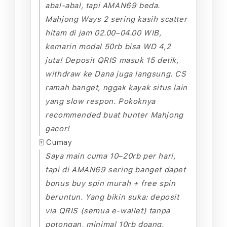
abal-abal, tapi AMAN69 beda.
Mahjong Ways 2 sering kasih scatter
hitam di jam 02.00–04.00 WIB,
kemarin modal 50rb bisa WD 4,2
juta! Deposit QRIS masuk 15 detik,
withdraw ke Dana juga langsung. CS
ramah banget, nggak kayak situs lain
yang slow respon. Pokoknya
recommended buat hunter Mahjong
gacor!
🀄️ Cumay
Saya main cuma 10–20rb per hari,
tapi di AMAN69 sering banget dapet
bonus buy spin murah + free spin
beruntun. Yang bikin suka: deposit
via QRIS (semua e-wallet) tanpa
potongan, minimal 10rb doang.