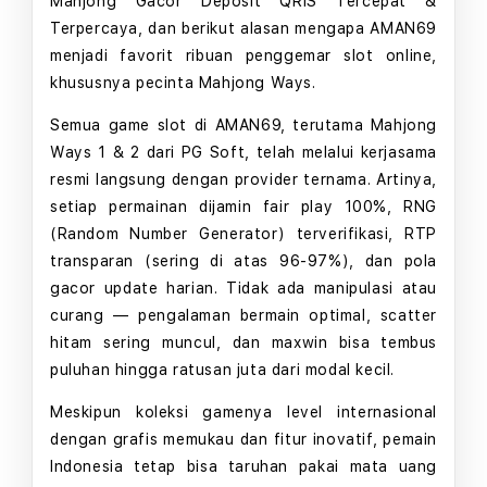
Mahjong Gacor Deposit QRIS Tercepat &
Terpercaya, dan berikut alasan mengapa AMAN69
menjadi favorit ribuan penggemar slot online,
khususnya pecinta Mahjong Ways.
Semua game slot di AMAN69, terutama Mahjong
Ways 1 & 2 dari PG Soft, telah melalui kerjasama
resmi langsung dengan provider ternama. Artinya,
setiap permainan dijamin fair play 100%, RNG
(Random Number Generator) terverifikasi, RTP
transparan (sering di atas 96-97%), dan pola
gacor update harian. Tidak ada manipulasi atau
curang — pengalaman bermain optimal, scatter
hitam sering muncul, dan maxwin bisa tembus
puluhan hingga ratusan juta dari modal kecil.
Meskipun koleksi gamenya level internasional
dengan grafis memukau dan fitur inovatif, pemain
Indonesia tetap bisa taruhan pakai mata uang