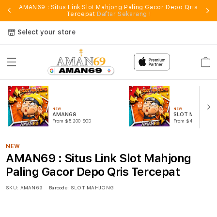
ain
AMAN69 : Situs Link Slot Mahjong Paling Gacor Depo Qris
Te
r
Tercepat
Daftar Sekarang !
Select your store
Cart
NEW
NEW
AMAN69
SLOT MAHJON
From $5.200 SGD
From $4.910 SGD
NEW
AMAN69 : Situs Link Slot Mahjong
Paling Gacor Depo Qris Tercepat
SKU:
AMAN69
Barcode:
SLOT MAHJONG