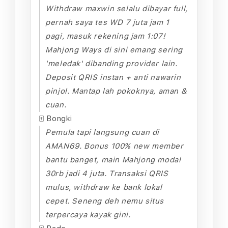
Withdraw maxwin selalu dibayar full,
pernah saya tes WD 7 juta jam 1
pagi, masuk rekening jam 1:07!
Mahjong Ways di sini emang sering
'meledak' dibanding provider lain.
Deposit QRIS instan + anti nawarin
pinjol. Mantap lah pokoknya, aman &
cuan.
🀄️ Bongki
Pemula tapi langsung cuan di
AMAN69. Bonus 100% new member
bantu banget, main Mahjong modal
30rb jadi 4 juta. Transaksi QRIS
mulus, withdraw ke bank lokal
cepet. Seneng deh nemu situs
terpercaya kayak gini.