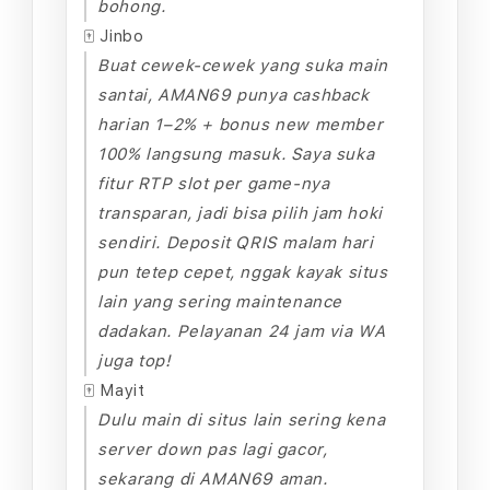
bohong.
🀄️ Jinbo
Buat cewek-cewek yang suka main
santai, AMAN69 punya cashback
harian 1–2% + bonus new member
100% langsung masuk. Saya suka
fitur RTP slot per game-nya
transparan, jadi bisa pilih jam hoki
sendiri. Deposit QRIS malam hari
pun tetep cepet, nggak kayak situs
lain yang sering maintenance
dadakan. Pelayanan 24 jam via WA
juga top!
🀄️ Mayit
Dulu main di situs lain sering kena
server down pas lagi gacor,
sekarang di AMAN69 aman.