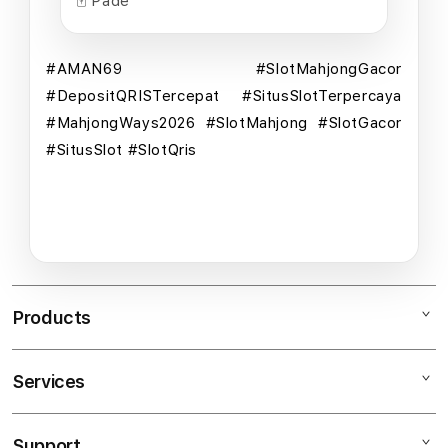
🀄️ Pade
#AMAN69 #SlotMahjongGacor
#DepositQRISTercepat #SitusSlotTerpercaya
#MahjongWays2026 #SlotMahjong #SlotGacor
#SitusSlot #SlotQris
Products
Services
AMAN69
SLOT MAHJONG
Support